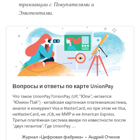
транзакции с Покупателями и
Эмитентами.
Вопросы и ответы по карте UnionPay
Что такое UnionPay?UnionPay (UP, ”Юпи”, читается
”Юнион Пэй”) - китайская карточная платежнаясистема,
аналог и конкурент Visa и MasterCard, но при этом не Visa,
неMasterCard, не JCB, не МИР и не American Express.
Третья платёжная система вмире по известности после
”двух гигантов”. Где UnionPay …
Журнал «Цифровая фабрика»
Андрей Отинов