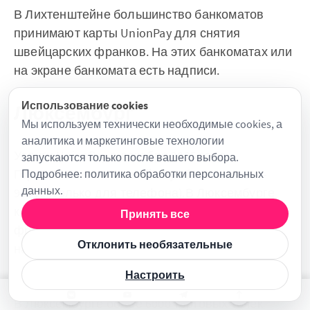
В Лихтенштейне большинство банкоматов
принимают карты UnionPay для снятия
швейцарских франков. На этих банкоматах или
на экране банкомата есть надписи.
Использование cookies
Люксембург
Мы используем технически необходимые cookies, а
аналитика и маркетинговые технологии
Услуги UnionPay с декабря 2005 года
запускаются только после вашего выбора.
Горячая линия местной службы 00-800-800-
Подробнее:
политика обработки персональных
данных
.
95516 (только для телефона).В Люксембурге
карты UnionPay принимаются в магазинах,
Принять все
франчайзинговых магазинах и отелях,
Отклонить необязательные
наиболее часто посещаемых туристами.
Настроить
POS
В Люксембурге более 6000 торговых точек