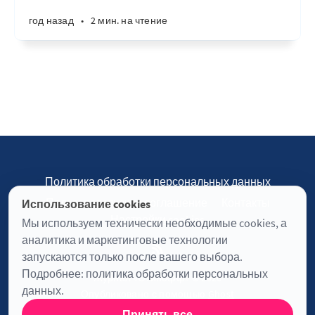
год назад
•
2 мин. на чтение
Политика обработки персональных данных
Пользовательское соглашение
Контакты
Использование cookies
Настройки cookies
Мы используем технически необходимые cookies, а
аналитика и маркетинговые технологии
запускаются только после вашего выбора.
Подробнее:
политика обработки персональных
Журнал «Отинофф» © 2026
данных
.
Опубликовано с помощью
Ghost
Принять все