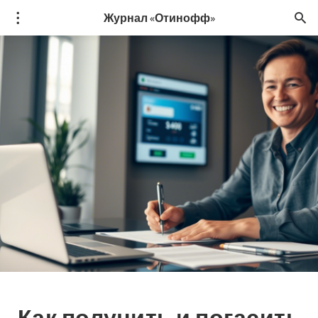
Журнал «Отинофф»