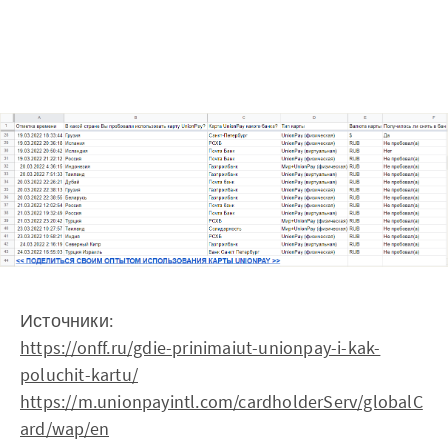
Источники:
https://onff.ru/gdie-prinimaiut-unionpay-i-kak-
poluchit-kartu/
https://m.unionpayintl.com/cardholderServ/globalC
ard/wap/en