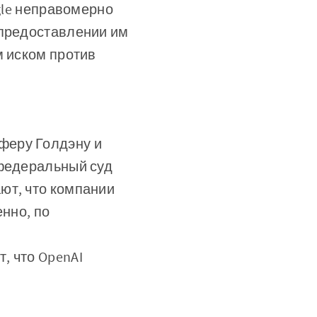
ogle неправомерно
 предоставлении им
м иском против
феру Голдэну и
 федеральный суд
ют, что компании
енно, по
, что OpenAI