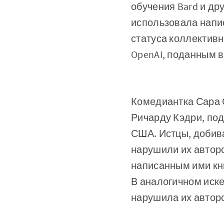
обучения Bard и др
использовала напи
статуса коллективн
OpenAI, поданным в
Комедиантка Сара 
Ричарду Кэдри, под
США. Истцы, добив
нарушили их авторс
написанным ими кн
В аналогичном иске
нарушила их авторс