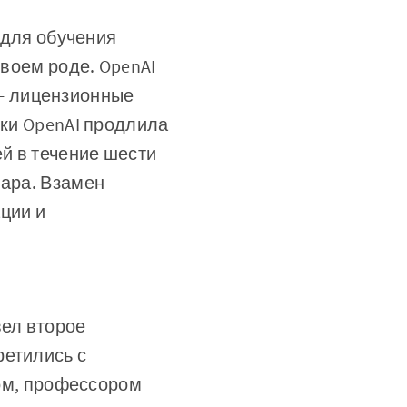
и для обучения
своем роде. OpenAI
s - лицензионные
лки OpenAI продлила
ей в течение шести
иара. Взамен
ции и
ел второе
ретились с
ком, профессором