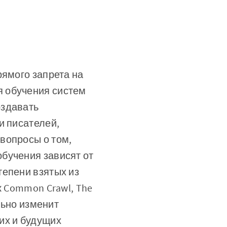
рямого запрета на
я обучения систем
оздавать
и писателей,
вопросы о том,
бучения зависят от
тепени взятых из
к Common Crawl, The
льно изменит
их и будущих