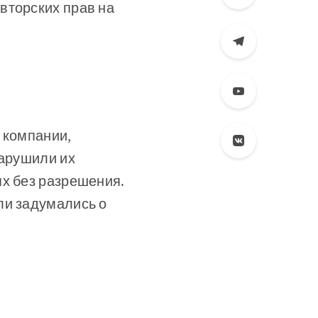
вторских прав на
 компании,
нарушили их
ях без разрешения.
ли задумались о