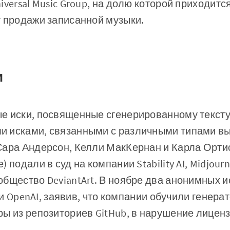
iversal Music Group, на долю которой приходитс
т продажи записанной музыки.
и
е иски, посвященные сгенерированному тексту
 исками, связанными с различными типами вы
Сара Андерсон, Келли МакКернан и Карла Орти
 подали в суд на компании Stability AI, Midjour
бщество DeviantArt. В ноябре два анонимных и
t и OpenAI, заявив, что компании обучили генерат
ы из репозиториев GitHub, в нарушение лицен