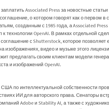
заплатить Associated Press за новостные стать
 соглашение, о котором говорят как о первом в 
атьям, созданным с 1985 года, а Associated Pres
п к технологии OpenAI. В рамках отдельной сде
соглашение с Shutterstock, которое позволяет 
на изображениях, видео и музыке этого лиценз
лжит предлагать своим клиентам модели генера
ста и изображений OpenAI.
 США по интеллектуальной собственности пров
твиях ИИ для авторского права. Сенаторы вст
мпаний Adobe и Stability AI, а также с художни