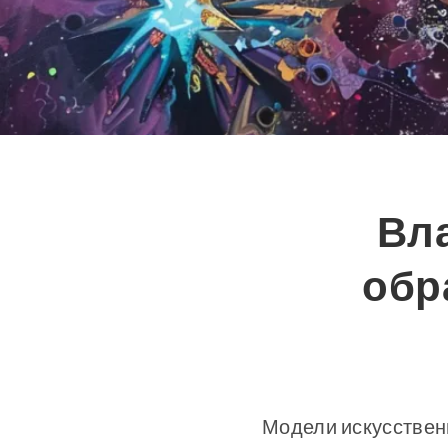
Вл
обр
Модели искусственн