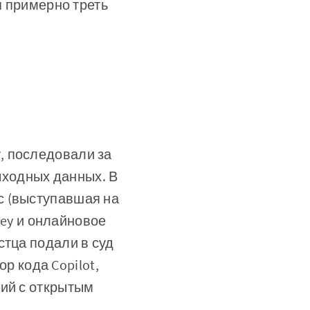
я примерно треть
, последовали за
ходных данных. В
с (выступавшая на
ney и онлайновое
стца подали в суд
ор кода Copilot,
зий с открытым