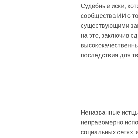
Судебные иски, ко
сообщества ИИ о т
существующими зак
на это, заключив с
высококачественны
последствия для тв
Неназванные истцы 
неправомерно испол
социальных сетях,