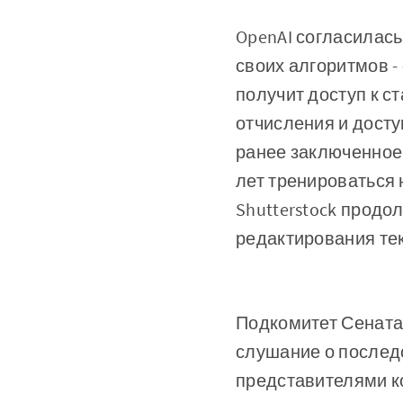
OpenAI согласилась 
своих алгоритмов -
получит доступ к ст
отчисления и досту
ранее заключенное 
лет тренироваться 
Shutterstock продо
редактирования тек
Подкомитет Сената
слушание о последс
представителями ко