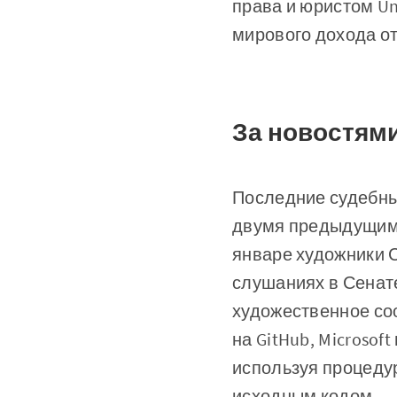
права и юристом Un
мирового дохода о
За новостям
Последние судебны
двумя предыдущими
январе художники 
слушаниях в Сенате)
художественное соо
на GitHub, Microsof
используя процедур
исходным кодом.