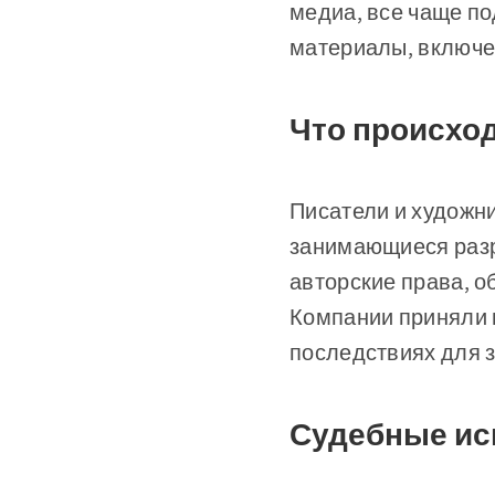
медиа, все чаще по
материалы, включе
Что происхо
Писатели и художни
занимающиеся разра
авторские права, о
Компании приняли м
последствиях для з
Судебные иск