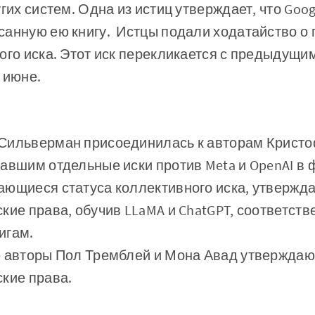
угих систем. Одна из истиц утверждает, что Go
санную ею книгу. Истцы подали ходатайство о
ого иска. Этот иск перекликается с предыдущи
 июне.
Сильверман присоединилась к авторам Кристо
авшим отдельные иски против Meta и OpenAI в
ающиеся статуса коллективного иска, утвержда
кие права, обучив LLaMA и ChatGPT, соответств
игам.
 авторы Пол Тремблей и Мона Авад утверждают
кие права.