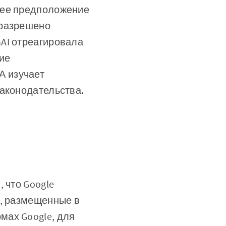
нее предположение
 разрешено
AI отреагировала
ие
А изучает
законодательства.
 что Google
., размещенные в
мах Google, для