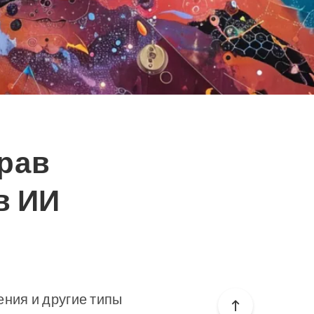
рав
в ИИ
ения и другие типы