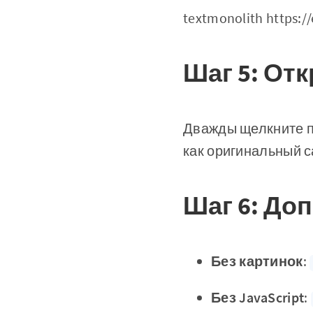
textmonolith https:/
Шаг 5: От
Дважды щелкните по
как оригинальный с
Шаг 6: До
Без картинок
:
Без JavaScript
: