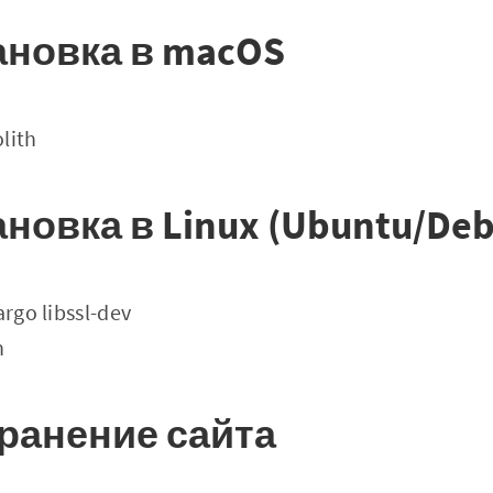
ановка в macOS
lith
ановка в Linux (Ubuntu/Deb
argo libssl-dev
h
хранение сайта