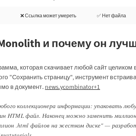
❌ Ссылка может умереть
✅ Нет файла
Monolith и почему он луч
рамма, которая скачивает любой сайт целиком 
ого "Сохранить страницу", инструмент встраива
ямо в документ.
news.ycombinator+1
юбого коллекционера информации: упаковать любу
дин HTML файл. Наконец можно заменить милли
ллион .html файлов на жестком диске" — разрабо
inuxtutorials