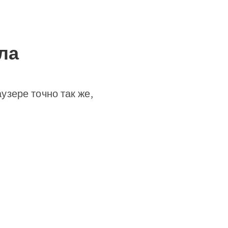
ла
зере точно так же,