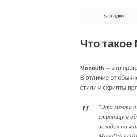
Закладки
Что такое 
Monolith
— это прог
В отличие от обычн
стили и скрипты пр
"Это мечта л
страницу в о
вкладок на ми
Monolith
kalil