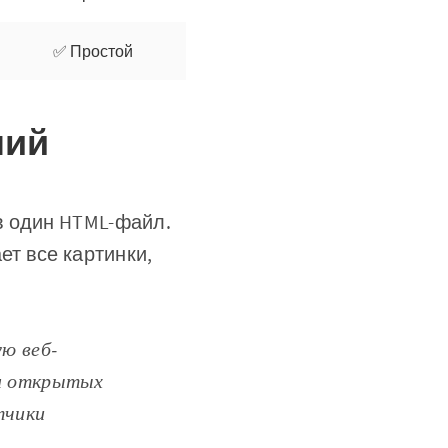
✅ Простой
ший
в один HTML-файл.
ет все картинки,
ю веб-
он открытых
тчики