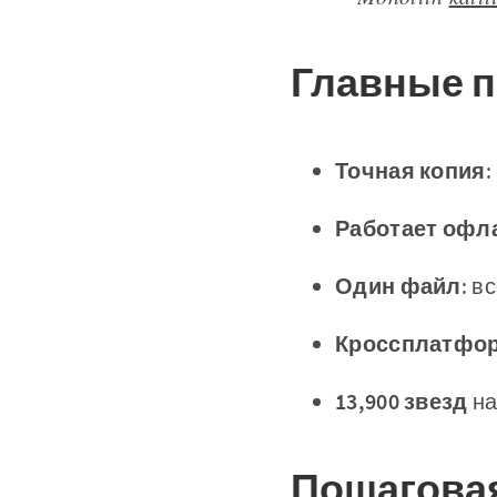
Главные 
Точная копия
:
Работает офл
Один файл
: в
Кроссплатфо
13,900 звезд
на
Пошаговая