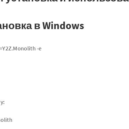
ановка в Windows
id=Y2Z.Monolith -e
y:
olith