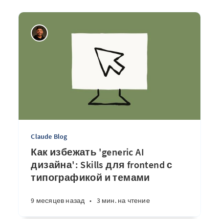
Claude Blog
Как избежать 'generic AI
дизайна': Skills для frontend с
типографикой и темами
9 месяцев назад
•
3 мин. на чтение