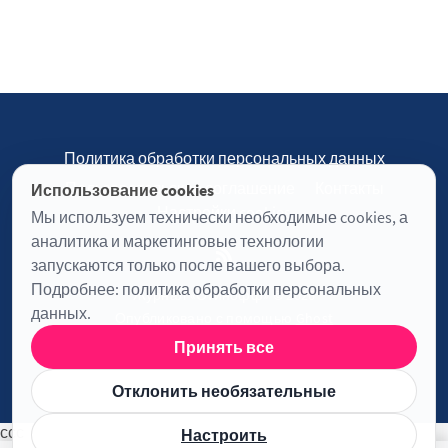
Политика обработки персональных данных
Пользовательское соглашение
Контакты
Использование cookies
Настройки cookies
Мы используем технически необходимые cookies, а
аналитика и маркетинговые технологии
запускаются только после вашего выбора.
Подробнее:
политика обработки персональных
Журнал «Отинофф» © 2026
данных
.
Опубликовано с помощью
Ghost
Принять все
Информация о лицензии JavaScript
Отклонить необязательные
ссс
Настроить