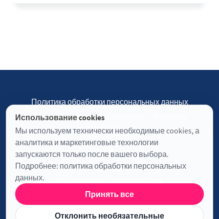
Политика обработки персональных данных
Пользовательское соглашение
Контакты
Использование cookies
Настройки cookies
Мы используем технически необходимые cookies, а
аналитика и маркетинговые технологии
запускаются только после вашего выбора.
Подробнее:
политика обработки персональных
Журнал «Отинофф» © 2026
данных
.
Опубликовано с помощью
Ghost
Принять все
Информация о лицензии JavaScript
Отклонить необязательные