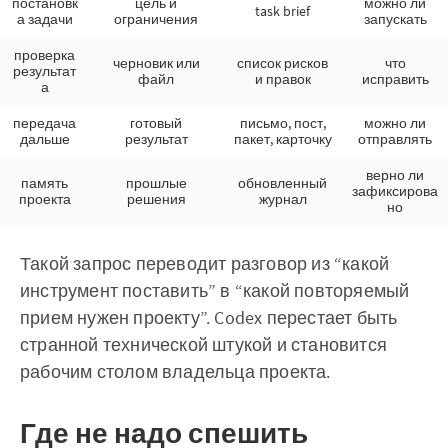
постановк
цель и
можно ли
task brief
а задачи
ограничения
запускать
проверка
черновик или
список рисков
что
результат
файл
и правок
исправить
а
передача
готовый
письмо, пост,
можно ли
дальше
результат
пакет, карточку
отправлять
верно ли
память
прошлые
обновленный
зафиксирова
проекта
решения
журнал
но
Такой запрос переводит разговор из “какой
инструмент поставить” в “какой повторяемый
прием нужен проекту”. Codex перестает быть
странной технической штукой и становится
рабочим столом владельца проекта.
Где не надо спешить