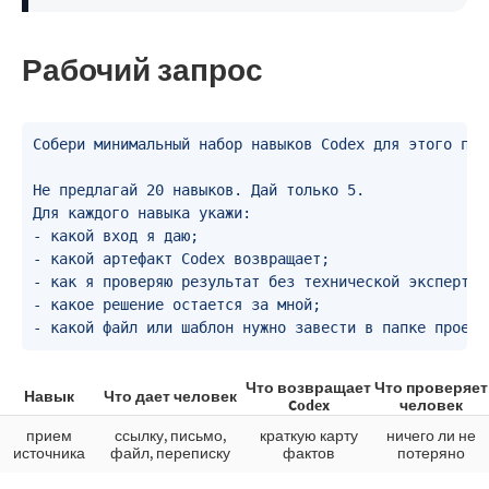
Рабочий запрос
Собери минимальный набор навыков Codex для этого прое
Не предлагай 20 навыков. Дай только 5.

Для каждого навыка укажи:

- какой вход я даю;

- какой артефакт Codex возвращает;

- как я проверяю результат без технической экспертизы
- какое решение остается за мной;

- какой файл или шаблон нужно завести в папке проект
Что возвращает
Что проверяет
Навык
Что дает человек
Codex
человек
прием
ссылку, письмо,
краткую карту
ничего ли не
источника
файл, переписку
фактов
потеряно