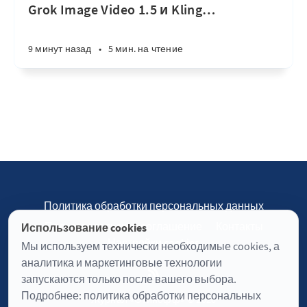
Grok Image Video 1.5 и Kling
…
9 минут назад
•
5 мин. на чтение
Политика обработки персональных данных
Пользовательское соглашение
Контакты
Использование cookies
Настройки cookies
Мы используем технически необходимые cookies, а
аналитика и маркетинговые технологии
запускаются только после вашего выбора.
Подробнее:
политика обработки персональных
Журнал «Отинофф» © 2026