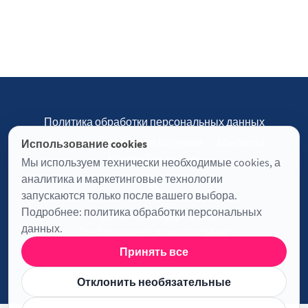
Политика обработки персональных данных
Пользовательское соглашение
Контакты
Использование cookies
Настройки cookies
Мы используем технически необходимые cookies, а
аналитика и маркетинговые технологии
запускаются только после вашего выбора.
Подробнее:
политика обработки персональных
Журнал «Отинофф» © 2026
данных
.
Опубликовано с помощью
Ghost
Принять все
Информация о лицензии JavaScript
Отклонить необязательные