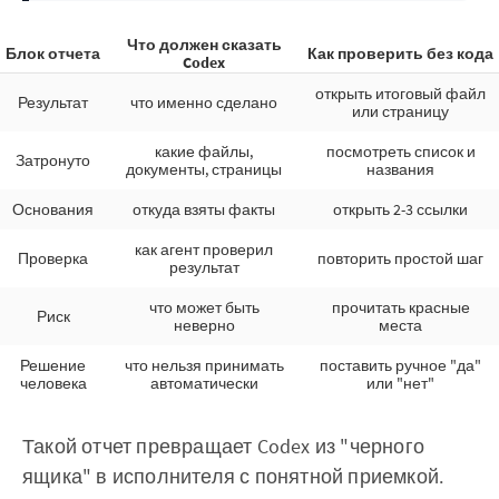
Что должен сказать
Блок отчета
Как проверить без кода
Codex
открыть итоговый файл
Результат
что именно сделано
или страницу
какие файлы,
посмотреть список и
Затронуто
документы, страницы
названия
Основания
откуда взяты факты
открыть 2-3 ссылки
как агент проверил
Проверка
повторить простой шаг
результат
что может быть
прочитать красные
Риск
неверно
места
Решение
что нельзя принимать
поставить ручное "да"
человека
автоматически
или "нет"
Такой отчет превращает Codex из "черного
ящика" в исполнителя с понятной приемкой.