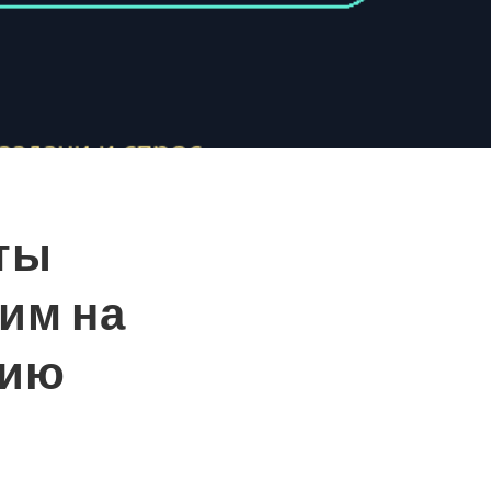
оты
им на
сию