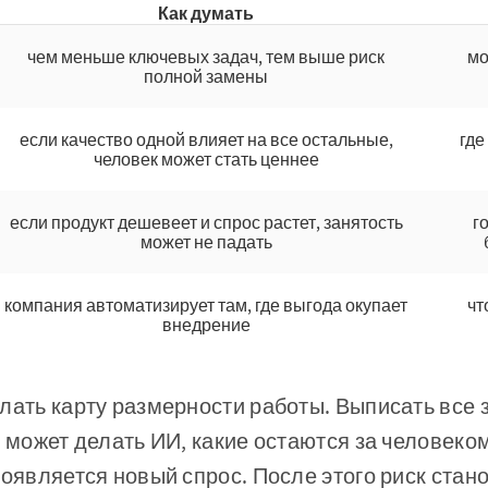
Как думать
чем меньше ключевых задач, тем выше риск
мо
полной замены
если качество одной влияет на все остальные,
где
человек может стать ценнее
если продукт дешевеет и спрос растет, занятость
г
может не падать
компания автоматизирует там, где выгода окупает
чт
внедрение
лать карту размерности работы. Выписать все 
е может делать ИИ, какие остаются за человеко
появляется новый спрос. После этого риск ста