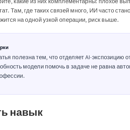
рите, какие из них комплементарны: плохое вы
тат. Там, где таких связей много, ИИ часто ста
ржится на одной узкой операции, риск выше.
ерки
тья полезна тем, что отделяет AI-экспозицию о
собность модели помочь в задаче не равна авт
офессии.
ть навык