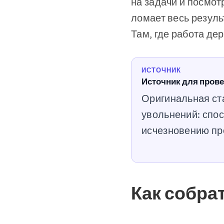
на задачи и посмот
ломает весь резуль
Там, где работа де
ИСТОЧНИК
Источник для пров
Оригинальная ста
увольнений: спо
исчезновению пр
Как собра