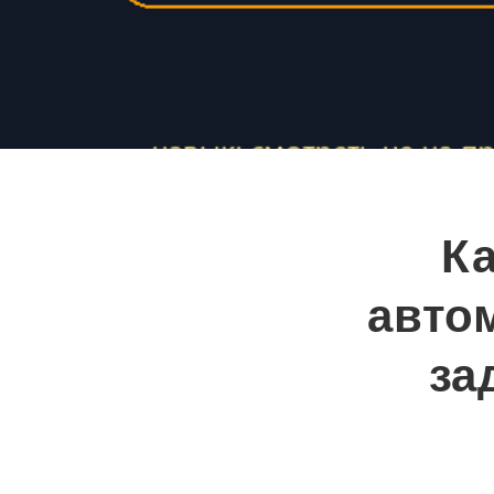
Ка
авто
за