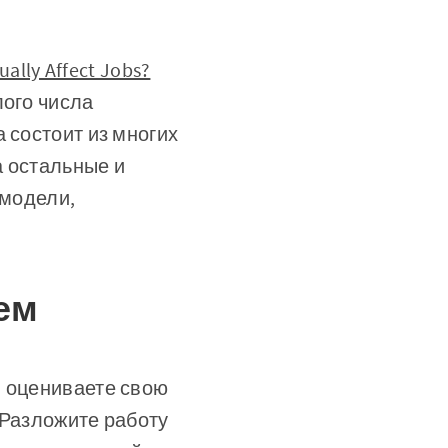
ually Affect Jobs?
лого числа
 состоит из многих
а остальные и
 модели,
ем
ы оцениваете свою
 Разложите работу