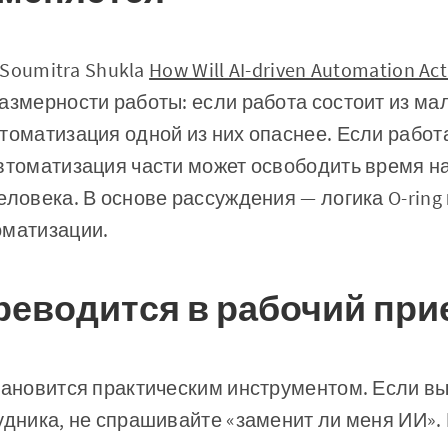
и Soumitra Shukla
How Will AI-driven Automation Act
азмерности работы: если работа состоит из ма
томатизация одной из них опаснее. Если работа
втоматизация части может освободить время н
еловека. В основе рассуждения — логика O-ring
оматизации.
ереводится в рабочий при
тановится практическим инструментом. Если в
удника, не спрашивайте «заменит ли меня ИИ».