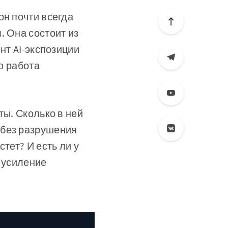
он почти всегда
. Она состоит из
нт AI-экспозиции
о работа
ты. Сколько в ней
 без разрушения
тет? И есть ли у
в усиление