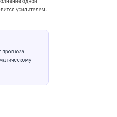
полнение одной
новится усилителем.
т прогноза
оматическому