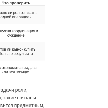
Что проверить
жно ли роль описать
одной операцией
 нужна координация и
суждение
отов ли рынок купить
больше результата
о экономится: задача
или вся позиция
задачи роли,
м, какие связаны
новится предметным,