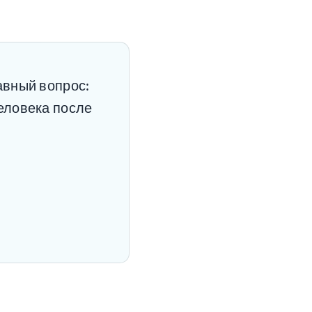
авный вопрос:
еловека после