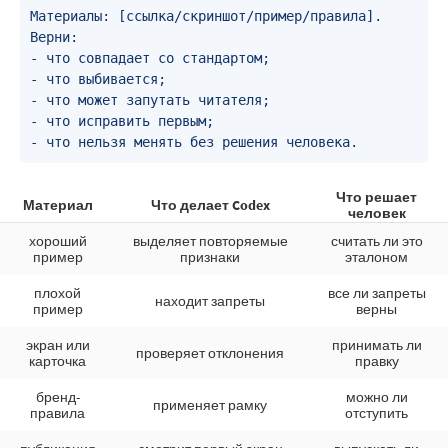
Материалы: [ссылка/скриншот/пример/правила].

Верни:

- что совпадает со стандартом;

- что выбивается;

- что может запутать читателя;

- что исправить первым;

- что нельзя менять без решения человека.
Что решает
Материал
Что делает Codex
человек
хороший
выделяет повторяемые
считать ли это
пример
признаки
эталоном
плохой
все ли запреты
находит запреты
пример
верны
экран или
принимать ли
проверяет отклонения
карточка
правку
бренд-
можно ли
применяет рамку
правила
отступить