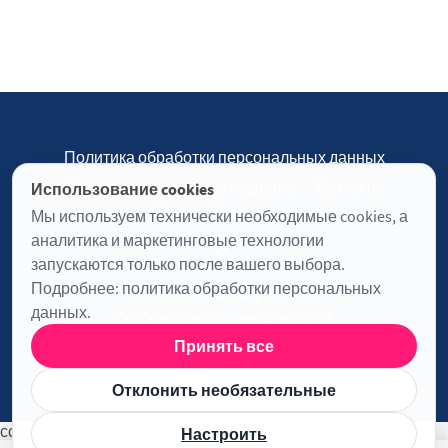
Политика обработки персональных данных
Пользовательское соглашение
Контакты
Использование cookies
Настройки cookies
Мы используем технически необходимые cookies, а
аналитика и маркетинговые технологии
запускаются только после вашего выбора.
Подробнее:
политика обработки персональных
Журнал «Отинофф» © 2026
данных
.
Опубликовано с помощью
Ghost
Принять все
Информация о лицензии JavaScript
Отклонить необязательные
ссс
Настроить