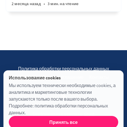
2 месяца назад
•
3 мин. на чтение
Политика обработки персональных данных
Пользовательское соглашение
Контакты
Использование cookies
Настройки cookies
Мы используем технически необходимые cookies, а
аналитика и маркетинговые технологии
запускаются только после вашего выбора.
Подробнее:
политика обработки персональных
Журнал «Отинофф» © 2026
данных
.
Опубликовано с помощью
Ghost
Принять все
Информация о лицензии JavaScript