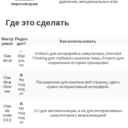
давления, эмоциональных атак
переговорам
Где это сделать
Инстр
Подхо
Как использовать
умент
дит?
✅
Artifacts для интерфейса симулятора, Extended
Clau
Иде
Thinking для глубокого анализа темы, Projects для
de.ai
аль
сохранения истории тренировок
но
❌
Clau
Не
de в
Расширение для анализа веб-страниц, здесь
под
Chro
нужен интерактивный интерфейс
ход
me
ит
❌
Clau
Не
de
CLI для автоматизации, а не для интерактивных
под
Code
симуляторов с визуализацией
ход
(CLI)
ит