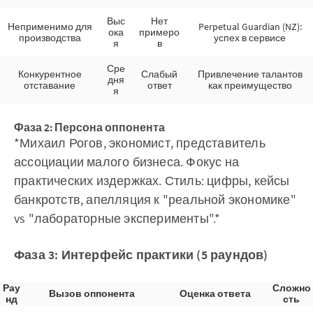
Выс
Нет
Неприменимо для
Perpetual Guardian (NZ):
ока
примеро
производства
успех в сервисе
я
в
Сре
Конкурентное
Слабый
Привлечение талантов
дня
отставание
ответ
как преимущество
я
Фаза 2: Персона оппонента
*Михаил Рогов, экономист, представитель
ассоциации малого бизнеса. Фокус на
практических издержках. Стиль: цифры, кейсы
банкротств, апелляция к "реальной экономике"
vs "лабораторные эксперименты".*
Фаза 3: Интерфейс практики (5 раундов)
Рау
Сложно
Вызов оппонента
Оценка ответа
нд
сть