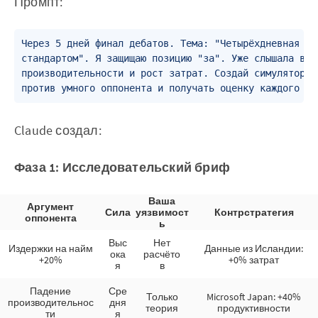
Промпт:
Через 5 дней финал дебатов. Тема: "Четырёхдневная ра
стандартом". Я защищаю позицию "за". Уже слышала воз
производительности и рост затрат. Создай симулятор, 
Claude создал:
Фаза 1: Исследовательский бриф
Ваша
Аргумент
Сила
уязвимост
Контрстратегия
оппонента
ь
Выс
Нет
Издержки на найм
Данные из Исландии:
ока
расчёто
+20%
+0% затрат
я
в
Падение
Сре
Только
Microsoft Japan: +40%
производительнос
дня
теория
продуктивности
ти
я