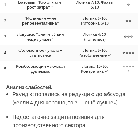
Базовый: "Кто оплатит
Логика 7/10, Факты
1
⭐
рост затрат?"
5/10
"Исландия — не
Логика 8/10,
2
⭐⭐
репрезентативна"
Риторика 6/10
Ловушка: "Значит, 3 дня
Логика 4/10
3
⭐⭐⭐
ещё лучше?"
(попалась)
Соломенное чучело +
Логика 9/10,
4
⭐⭐⭐⭐
статистика
Разоблачение ✓
Комбо: эмоции + ложная
Логика 10/10,
⭐⭐⭐⭐
5
дилемма
Контратака ✓
⭐
Анализ слабостей:
Раунд 3: попались на редукцию до абсурда
(«если 4 дня хорошо, то 3 — ещё лучше»)
Недостаточно защиты позиции для
производственного сектора