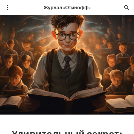
Журнал «Отинофф»