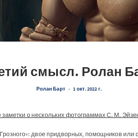
етий смысл. Ролан Б
Ролан Барт
•
1 окт. 2022 г.
заметки о нескольких фото­граммах С. М. Эйз
 Грозного»: двое придворных, по­мощников или с