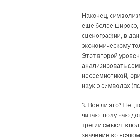
Наконец, символизм
еще более ши­роко,
сценографии, в да
экономическому тол
Этот второй уро­ве
анализировать семи
неосемиотикой, ори
наук о символах (пс
3. Все ли это? Нет,
читаю, полу­ чаю д
третий смысл, вполн
значение,во всяком