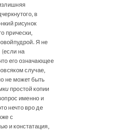
 излишняя
черкнутого, в
тонкий рисунок
го прически,
овойпудрой. Я не
 (если на
что его означающее
 вовсяком случае,
но не может быть
амки
простой копии
вопрос именно и
то нечто вро­ де
кже с
ью и констатация,