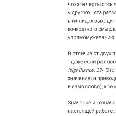
что эти черты отсы
у другого - ста­ р
в их лицах выходит
конкретного смысла
упрямомужеланию в
В отличие от двух 
- даже если разгов
(signifiance) 27•
Это 
значения) и приво
и само слово), к се­
Значение и «означи
настоящей работе. 