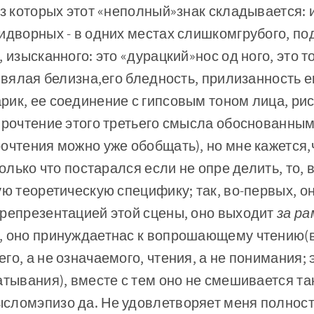
 из которых этот «неполный»знак складывается:
идворных - в одних местах слишкомгрубого, под
 изысканного: это «дурацкий»нос од­ ного, это 
о вялая белизна,его бледность, прилизанность е
ик, ее соединение с гипсовым тоном лица, рис
прочтение этого третьего смысла обоснованным
очтения можно уже обобщать), но мне кажется,
 только что постарался если не опре­ делить, то,
ую теоретическую специфику; так, во-первых, о
 репрезентацией этой сцены, оно выходит
за р
ы, оно принуждаетнас к вопрошающему чтению(
о, а не означаемого, чтения, а не понимания; э
атывания), вместе с тем оно не смешивается та
ломэпизо­ да. Не удовлетворяет меня полност