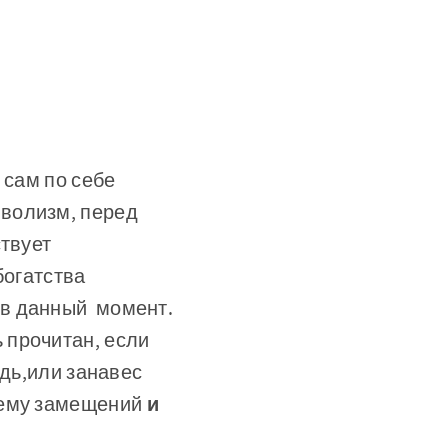
 сам по себе
во­лизм, перед
ствует
о­гатства
 в данный момент.
 прочитан, если
ждь,или занавес
тему замещений
и