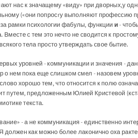
лают нас к значащему «виду» при­ дворных,у одн
ательному («они попросrу выполняют профессию 
 за рамки психологии фабулы, функции
и
- чтобы
. Вместе с тем это нечто не сводится к простом
сякого тела просто утверждать свое бытие.
первых уровней - коммуни­кации и значения - да
ор о нем пока еще слишком смел - назо­вем уро
слово хорошо тем, что относится к полю означ
дит путем, предложенным Юлией Кристевой (кс
 миотике текста.
вание» - а не коммуни­кация - единственно инт
Я должен как можно более лаконично оха­ ракте