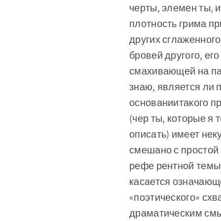
черты, элемен­ ты,
плотность грима пр
других сглаженного,
бровей другого, ег
смахивающей на пар
знаю, является ли 
основаниитакого пр
(чер­ ты, которые я
описать) имеет нек
смешано с простой
рефе­ рентной тем
касается означающег
«поэтического» схв
драматическим смыс