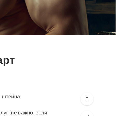
арт
енштейна
луг (не важно, если