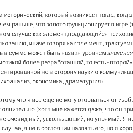
 исторический, который воз­никает тогда, когд
 чем раньше, что золото функционирует в игре (
нном случае как элемент,поддающийся психоан
кованию, иначе говоря как эле­ мент, трактуем
нь в сумме может быть назван уровнем
значения
отикой более разра­ботанной, то есть «второй»
­ентированной не в сторону науки о коммуникац
ихоанализ, экономи­ка, драматургия).
потому что я все еще не могу оторваться от изо
ополнительно (хотя мне кажется даже, что он пр
е очевид­ ный, ускользающий, но упрямый. Я не 
 случае, я не в состоянии назвать его, но я хо