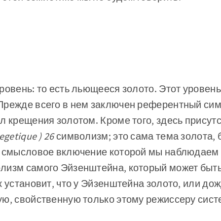
ровень: то есть льющееся золото. Этот уровень
Прежде всего в нем заключен референтный сим
л крещения золо­том. Кроме того, здесь присут
iegetique ) 26
символизм; это сама тема золота, б
, смысловое включение которой мы наблюдаем
лизм самого Эйзенштейна, который может быть
к установит, что у Эйзенштейна золото, или до
ую, свойственную только этому режиссеру сис
.