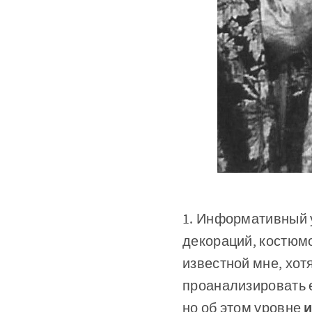
1. Информативный у
декораций, ко­стюм
известной мне, хот
проана­лизировать 
но об этом уровне