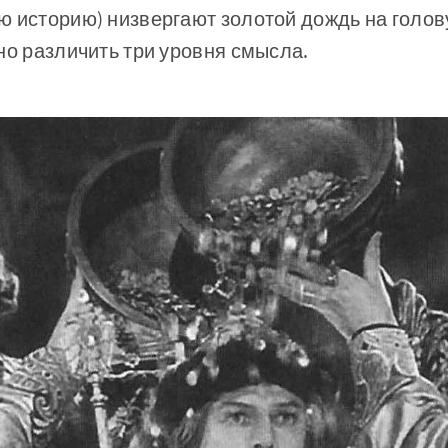
 историю) низвергают золотой дождь на го­лов
но различить три уровня смысла.