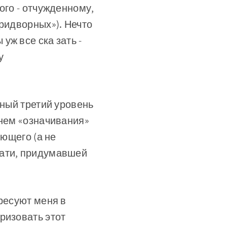
ого - отчужденному,
придворных»). Нечто
 уж все ска­ зать -
у
нный третий уровень
внем «означивания»
ающего (а не
тати, придумавшей
ересуют меня в
ризовать этот