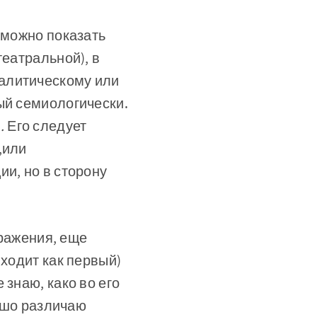
а можно показать
театральной), в
алитическому или
ый семиологически.
.
Его следует
,или
ии, но в сторону
бражения, еще
иходит как первый)
знаю, како­ во его
рошо различаю