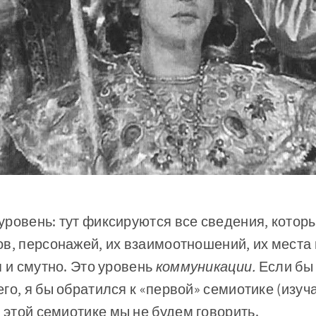
ровень: тут фиксируются все сведения, которы
ов, персонажей, их взаимоотношений, их места
я и смутно. Это уровень
коммуникации.
Если бы
его, я бы обратился к «первой» семиотике (изу
и
этой се­миотике мы не будем говорить.