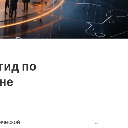
гид по
ане
ической