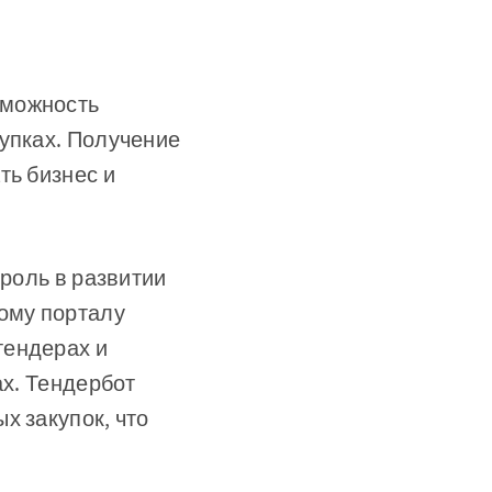
зможность
купках. Получение
ть бизнес и
 роль в развитии
тому порталу
тендерах и
ах. Тендербот
х закупок, что