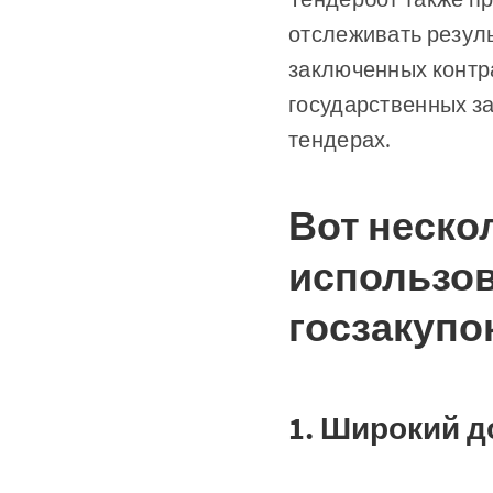
отслеживать резуль
заключенных контр
государственных за
тендерах.
Вот неско
использов
госзакупо
1. Широкий 