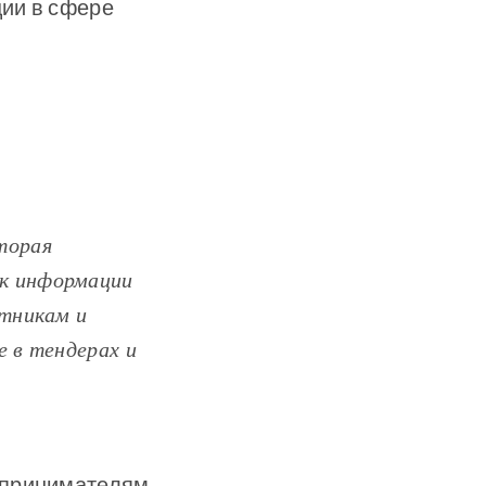
ии в сфере
торая
 к информации
стникам и
е в тендерах и
дпринимателям