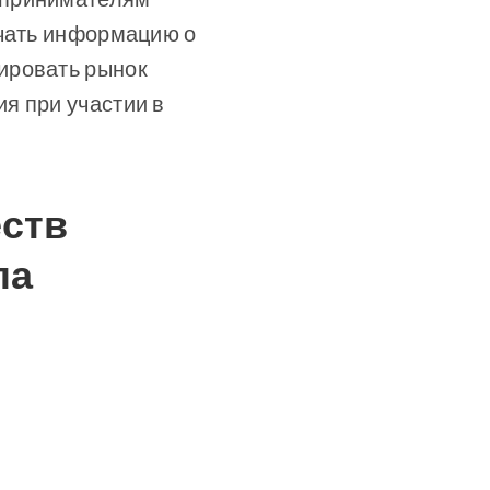
учать информацию о
ировать рынок
я при участии в
еств
ла