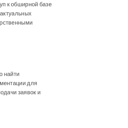
уп к обширной базе
 актуальных
арственными
о найти
ументации для
подачи заявок и