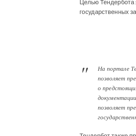
Целью Тендербота 
государственных за
На портале Т
позволяет пр
о предстоящих
документации.
позволяет пр
государственн
Тендербот также п