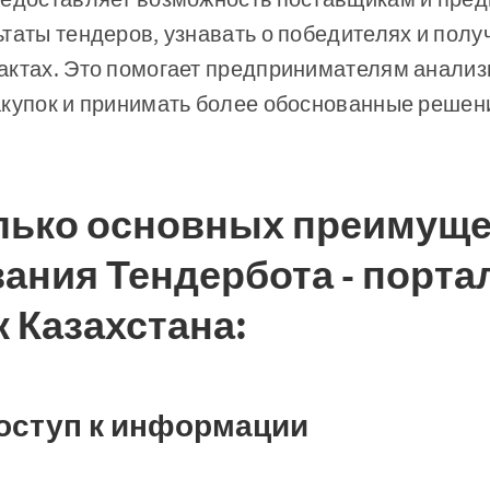
таты тендеров, узнавать о победителях и пол
актах. Это помогает предпринимателям анализ
купок и принимать более обоснованные решени
лько основных преимущ
ания Тендербота - порта
к Казахстана:
доступ к информации