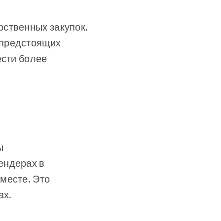
рственных закупок.
 предстоящих
ести более
ы
ендерах в
месте. Это
ах.