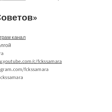
Советов»
грам канал
лгой
ra
w.youtube.com/c/fckssamara
agram.com/fckssamara
/fckssamara