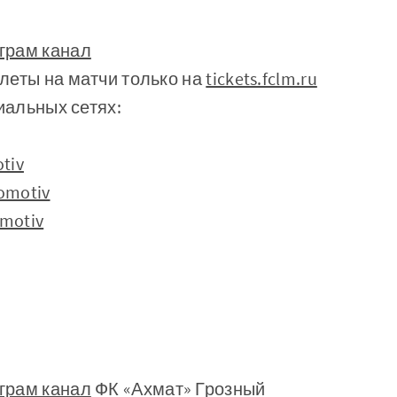
грам канал
леты на матчи только на
tickets.fclm.ru
иальных сетях:
tiv
omotiv
omotiv
грам канал
ФК «Ахмат» Грозный