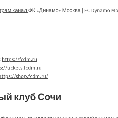
грам канал
ФК «Динамо» Москва | FC Dynamo M
:
https://fcdm.ru
s://tickets.fcdm.ru
https://shop.fcdm.ru/
ый клуб Сочи
й контент, искренние эмоции и живой контент и