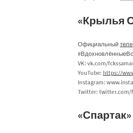
«Крылья 
Официальный
теле
#ВдохновлённыеВо
VK: vk.com/fckssama
YouTube:
https://ww
Instagram: www.inst
Twitter: twitter.com
«Спартак»