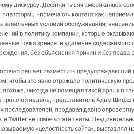
ому дискурсу. Десятки тысяч американцев соо
йн-платформы «помечают» контент как неприемл
их заявленных условий обслуживания; внесени
нений в политику компании, которые оказываю
енные точки зрения; и удаление содержимого 
реждения, без объяснения причин и без права р
борочно решает разместить предупреждающий 
ом, чтобы это явно отражало политическую пре
, похоже, никогда не помещал такой ярлык в тви
а прошлой неделе, представитель Адам Шифф
их последователей, продавая давно опровергн
 и Twitter не помечал эти твиты. Неудивительно
называемую «целостность сайта», выставлял н