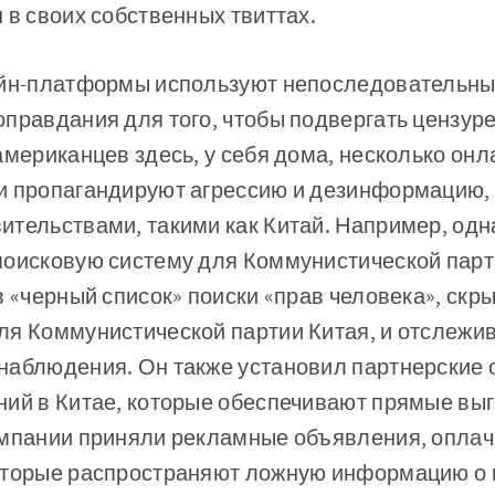
 в своих собственных твиттах.
айн-платформы используют непоследовательн
правдания для того, чтобы подвергать цензур
американцев здесь, у себя дома, несколько он
и пропагандируют агрессию и дезинформацию
ительствами, такими как Китай. Например, одн
поисковую систему для Коммунистической парти
в «черный список» поиски «прав человека», скр
ля Коммунистической партии Китая, и отслежив
наблюдения. Он также установил партнерские 
ний в Китае, которые обеспечивают прямые выг
омпании приняли рекламные объявления, опла
оторые распространяют ложную информацию о