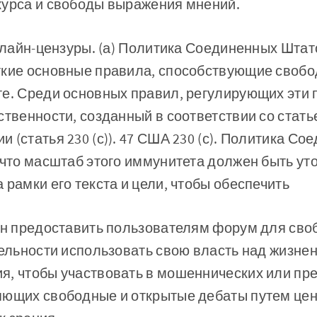
курса и свободы выражения мнений.
онлайн-цензуры. (а) Политика Соединенных Штато
ткие основные правила, способствующие своб
те. Среди основных правил, регулирующих эти 
твенности, созданный в соответствии со статье
 (статья 230 (с)). 47 США 230 (с). Политика С
 что масштаб этого иммунитета должен быть ут
 рамки его текста и цели, чтобы обеспечить
ен предоставить пользователям форум для сво
тельности использовать свою власть над жизн
я, чтобы участвовать в мошеннических или пр
яющих свободные и открытые дебаты путем це