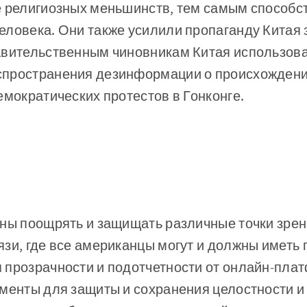
е религиозных меньшинств, тем самым способс
ловека. Они также усилили пропаганду Китая з
авительственным чиновникам Китая использова
пространения дезинформации о происхождени
емократических протестов в Гонконге.
жны поощрять и защищать различные точки зре
зи, где все американцы могут и должны иметь 
 прозрачности и подотчетности от онлайн-пла
менты для защиты и сохранения целостности и