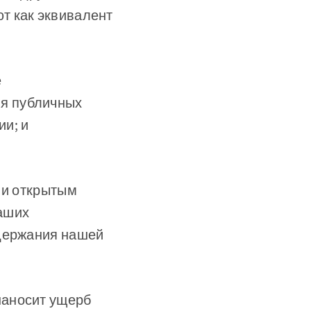
т как эквивалент
е
я публичных
и; и
 и открытым
наших
ддержания нашей
наносит ущерб