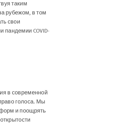
твуя таким
а рубежом, в том
ть свои
и пандемии COVID-
ния в современной
право голоса. Мы
тформ и поощрять
 открытости