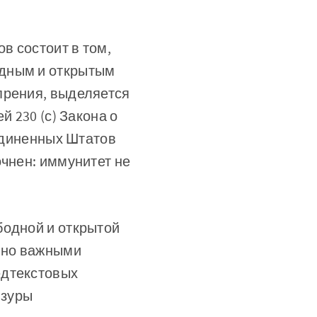
в состоит в том,
одным и открытым
прения, выделяется
й 230 (с) Закона о
оединенных Штатов
очнен: иммунитет не
бодной и открытой
енно важными
едтекстовых
нзуры