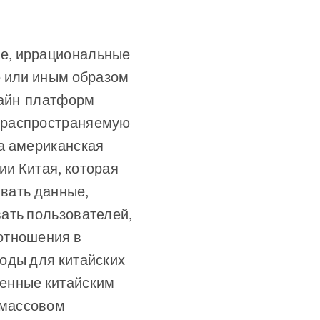
ые, иррациональные
е или иным образом
лайн-платформ
, распространяемую
а американская
и Китая, которая
ывать данные,
ать пользователей,
отношения в
оды для китайских
ченные китайским
 массовом