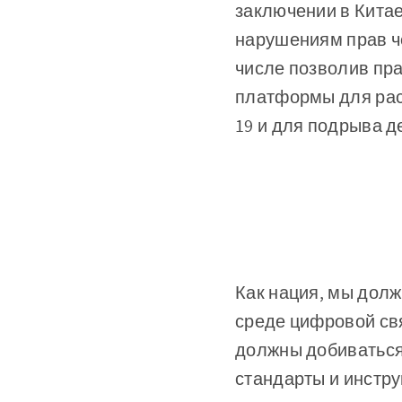
заключении в Кита
нарушениям прав че
числе позволив пр
платформы для рас
19 и для подрыва д
Как нация, мы дол
среде цифровой свя
должны добиваться
стандарты и инстру