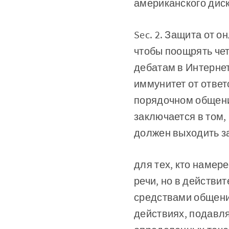
американского дис
Sec. 2. Защита от 
чтобы поощрять че
дебатам в Интерне
иммунитет от ответс
порядочном общении
заключается в том,
должен выходить за
для тех, кто намер
речи, но в действи
средствами общени
действиях, подавл