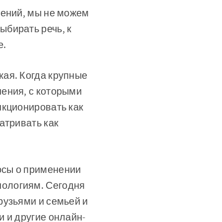
нений, мы не можем
бирать речь, к
е.
ая. Когда крупные
ения, с которыми
нкционировать как
атривать как
осы о применении
ологиям. Сегодня
рузьями и семьей и
 и другие онлайн-