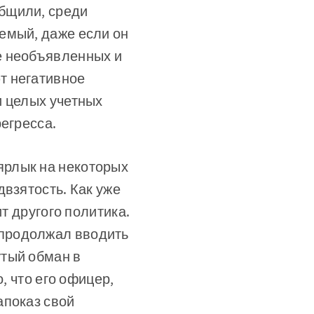
бщили, среди
емый, даже если он
е необъявленных и
т негативное
и целых учетных
егресса.
ярлык на некоторых
двзятость. Как уже
т другого политика.
 продолжал вводить
утый обман в
, что его офицер,
апоказ свой