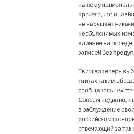
нашему национальн
прочего, что онла
не нарушает никак
необъяснимых изме
влияние на определ
записей без предуп
Твиттер теперь вы
твитах таким образ
сообщалось, Twitter
Совсем недавно, н
в заблуждение сво
российском сговоре,
отвечающий за так 