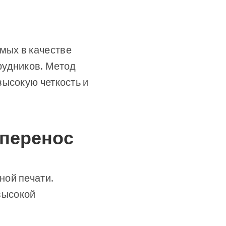
емых в качестве
рудников. Метод
высокую четкость и
оперенос
ной печати.
высокой