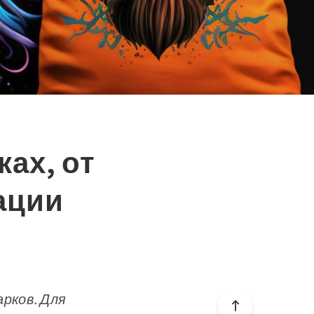
ах, от
ации
рков. Для