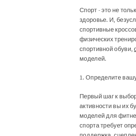
Спорт - это не толь
здоровье. И, безус
спортивные кроссо
физических тренир
спортивной обуви,
моделей.
1. Определите ваш
Первый шаг к выбор
активности вы их б
моделей для фитнес
спорта требует опр
поддержка, сцеплен