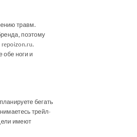
щению травм.
бренда, поэтому
repoizon.ru.
 обе ноги и
планируете бегать
анимаетесь трейл-
дели имеют