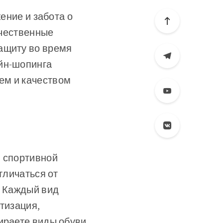
ение и забота о
ачественные
ащиту во время
айн-шопинга
ем и качеством
й спортивной
тличаться от
. Каждый вид
тизация,
ираете виды обуви,