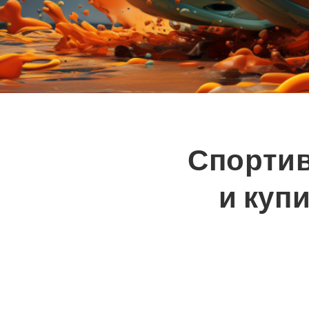
Спортив
и куп