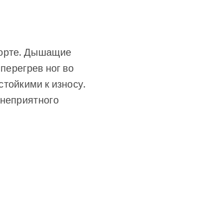
форте. Дышащие
 перегрев ног во
тойкими к износу.
 неприятного