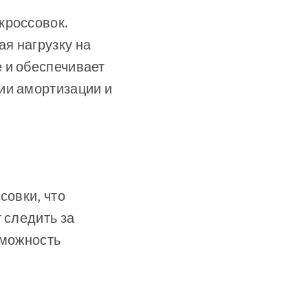
кроссовок.
я нагрузку на
 и обеспечивает
ии амортизации и
совки, что
 следить за
зможность