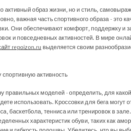
ко активный образ жизни, но и стиль, самовыраж
ловно, важная часть спортивного образа - это к
вки. Они обеспечивают комфорт, поддержку и з
овок и повседневных активностей. В мире онл
сайт repoizon.ru
выделяется своим разнообрази
у спортивную активность
у правильных моделей - определить, для како
удете использовать. Кроссовки для бега могут о
а, баскетбола, тенниса или тренировок в зале
еделенных характеристик обуви, таких как амор
ие и гибкость подошвы. Убедитесь, что вы выб