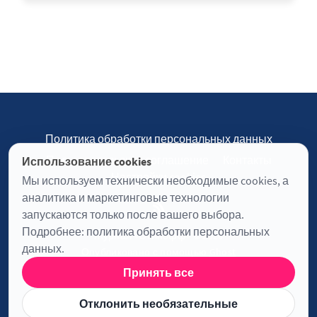
Политика обработки персональных данных
Пользовательское соглашение
Контакты
Использование cookies
Настройки cookies
Мы используем технически необходимые cookies, а
аналитика и маркетинговые технологии
запускаются только после вашего выбора.
Подробнее:
политика обработки персональных
Журнал «Отинофф» © 2026
данных
.
Опубликовано с помощью
Ghost
Принять все
Информация о лицензии JavaScript
Отклонить необязательные