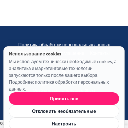
Политика обработки персональных данных
Пользовательское соглашение
Контакты
Использование cookies
Настройки cookies
Мы используем технически необходимые cookies, а
аналитика и маркетинговые технологии
запускаются только после вашего выбора.
Подробнее:
политика обработки персональных
Журнал «Отинофф» © 2026
данных
.
Опубликовано с помощью
Ghost
Принять все
Информация о лицензии JavaScript
Отклонить необязательные
ссс
Настроить