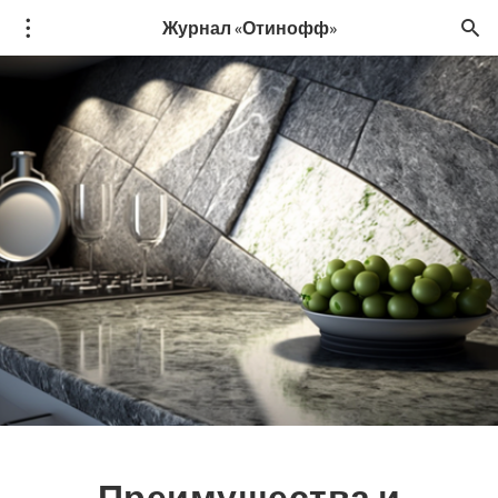
Журнал «Отинофф»