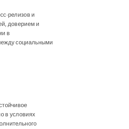
сс-релизов и
ей, доверием и
ми в
 между социальными
стойчивое
о в условиях
полнительного