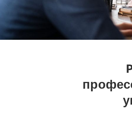
профес
у