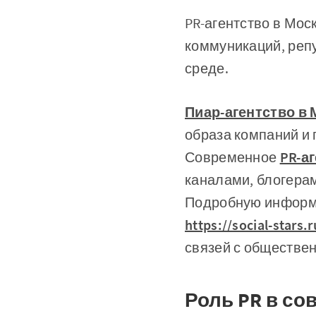
PR-агентство в Мо
коммуникаций, реп
среде.
Пиар-агентство в
образа компаний и 
Современное
PR-а
каналами, блогера
Подробную информа
https://social-stars.r
связей с обществе
Роль PR в с