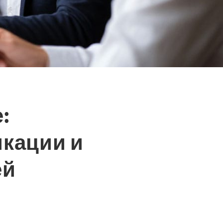
:
кации и
ей