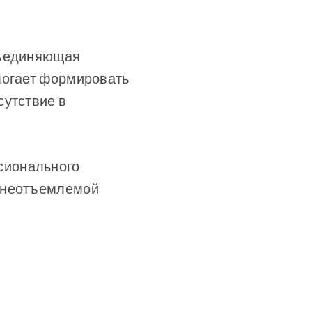
бъединяющая
могает формировать
сутствие в
сионального
R неотъемлемой