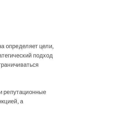
а определяет цели,
атегический подход
ограничиваться
 и репутационные
нкцией, а