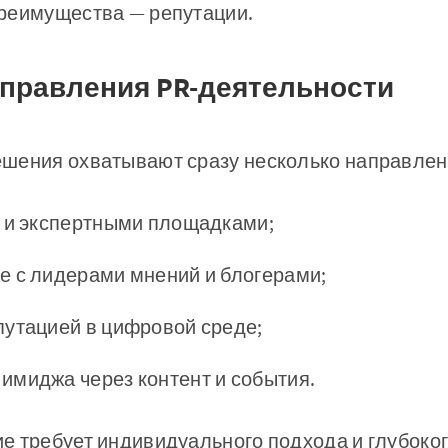
реимущества — репутации.
правления PR-деятельности
шения охватывают сразу несколько направлени
а и экспертными площадками;
е с лидерами мнений и блогерами;
путацией в цифровой среде;
имиджа через контент и события.
е требует индивидуального подхода и глубоко