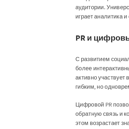
аудитории. Универ
играет аналитика и
PR и цифров
С развитием социа
более интерактивны
активно участвует 
гибким, но одновр
Цифровой PR позво
обратную связь и 
этом возрастает зн