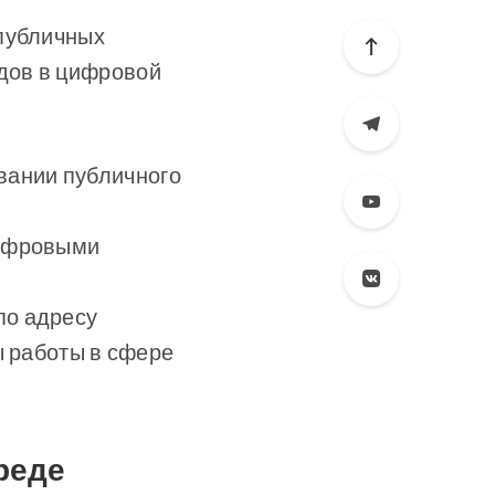
 публичных
дов в цифровой
вании публичного
 цифровыми
по адресу
ы работы в сфере
реде