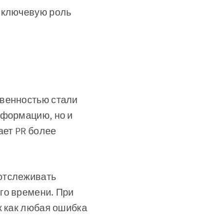
у ключевую роль
твенностью стали
нформацию, но и
ает PR более
отслеживать
го времени. При
к как любая ошибка