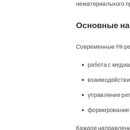
нематериального п
Основные на
Современные PR-ре
работа с меди
взаимодействи
управление ре
формирование 
Каждое направлени