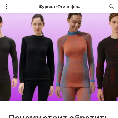
Журнал «Отинофф»