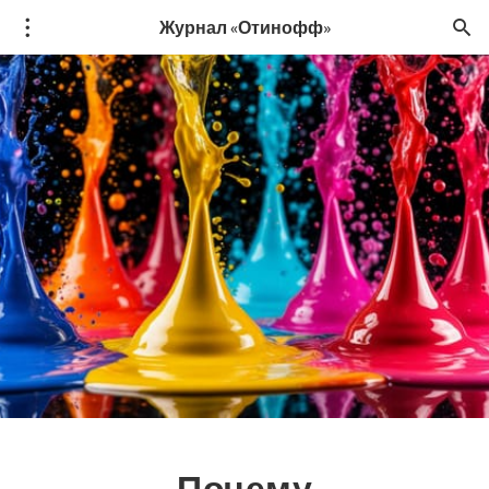
Журнал «Отинофф»