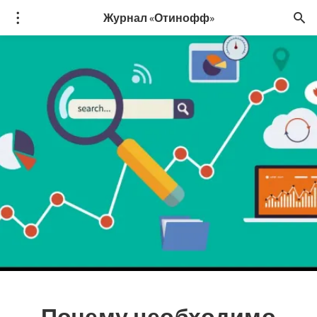
Журнал «Отинофф»