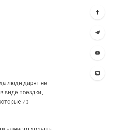
гда люди дарят не
в виде поездки,
которые из
яти намного дольше,