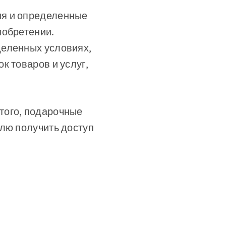
ия и определенные
иобретении.
деленных условиях,
к товаров и услуг,
 того, подарочные
елю получить доступ