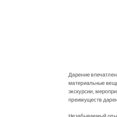
Дарение впечатлени
материальные вещи,
экскурсии, меропри
преимуществ дарен
Незабываемый опыт: