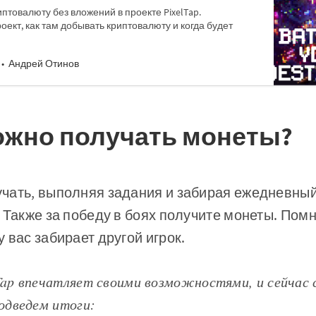
птовалюту без вложений в проекте PixelTap.
роект, как там добывать криптовалюту и когда будет
Андрей Отинов
ожно получать монеты?
чать, выполняя задания и забирая ежедневный
 Также за победу в боях получите монеты. Помн
 вас забирает другой игрок.
Tap впечатляет своими возможностями, и сейчас 
одведем итоги: