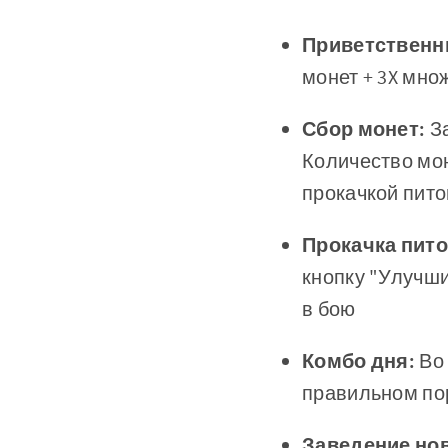
Приветственн
монет + 3X мно
Сбор монет:
За
Количество мон
прокачкой пит
Прокачка пит
кнопку "Улучш
в бою
Комбо дня:
Во
правильном по
Заведение нов