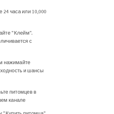
 24 часа или 10,000
айте "Клейм".
еличивается с
ем нажимайте
оходность и шансы
вьте питомцев в
шем канале
у "Купить питомца"