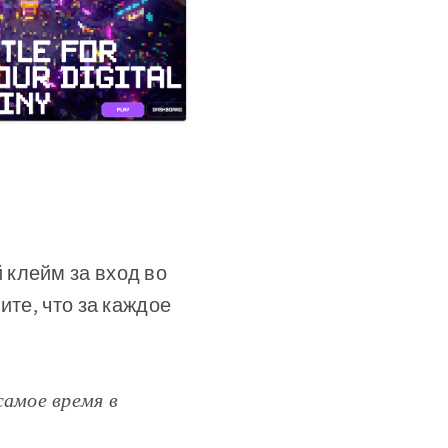
 клейм за вход во
ите, что за каждое
самое время в