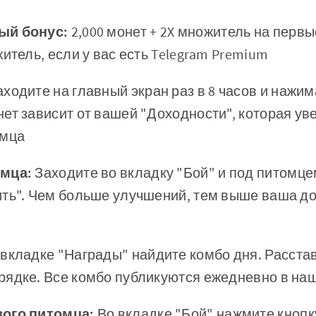
ый бонус:
2,000 монет + 2X множитель на первые
житель, если у вас есть Telegram Premium
ходите на главный экран раз в 8 часов и нажим
ет зависит от вашей "Доходности", которая ув
омца
омца:
Заходите во вкладку "Бой" и под питомц
ить". Чем больше улучшений, тем выше ваша д
 вкладке "Награды" найдите комбо дня. Расста
рядке. Все комбо публикуются ежедневно в на
ого питомца:
Во вкладке "Бой" нажмите кнопк