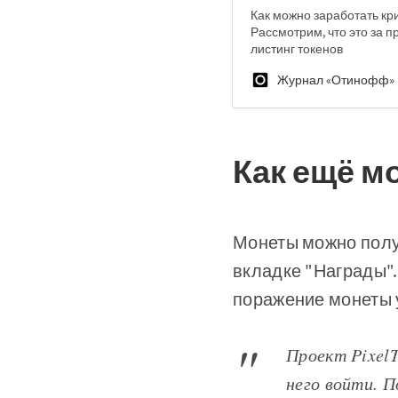
Как можно заработать кри
Рассмотрим, что это за п
листинг токенов
Журнал «Отинофф»
Как ещё м
Монеты можно полу
вкладке "Награды".
поражение монеты у
Проект Pixel
него войти. П