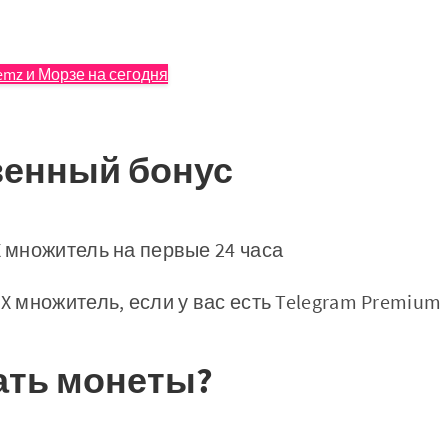
Gemz и Морзе на сегодня
венный бонус
2X множитель на первые 24 часа
3X множитель, если у вас есть Telegram Premium
ать монеты?