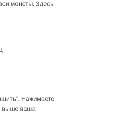
вои монеты. Здесь
ц
учшить". Нажимаете
ем выше ваша