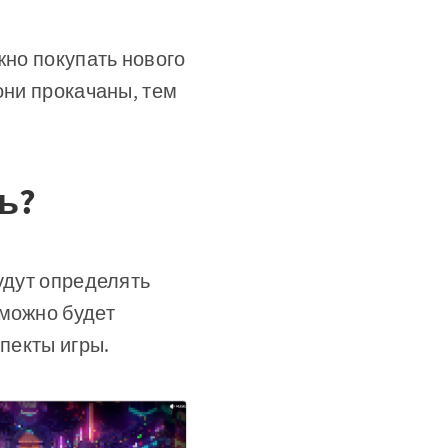
жно покупать нового
они прокачаны, тем
ь?
удут определять
 можно будет
спекты игры.