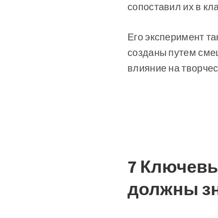
сопоставил их в кл
Его эксперимент та
созданы путем сме
влияние на творчес
7 Ключевы
должны з