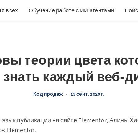
ля всех
Обучение работе с ИИ агентами
Поис
вы теории цвета ко
 знать каждый веб-д
Код продаж
•
13 сент. 2020 г.
й язык
публикации на сайте Elementor
, Алины Ха
в Elementor.