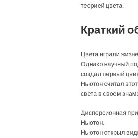
теорией цвета.
Краткий о
Цвета играли жизне
Однако научный под
создал первый цвет
Ньютон считал это
света в своем знам
Дисперсионная приз
Ньютон.
Ньютон открыл види