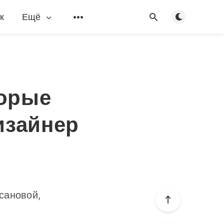
Переключить
к
Ещё
торые
изайнер
сановой,