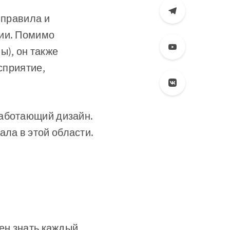
 правила и
нии. Помимо
ы), он также
сприятие,
работающий дизайн.
ла в этой области.
жен знать каждый