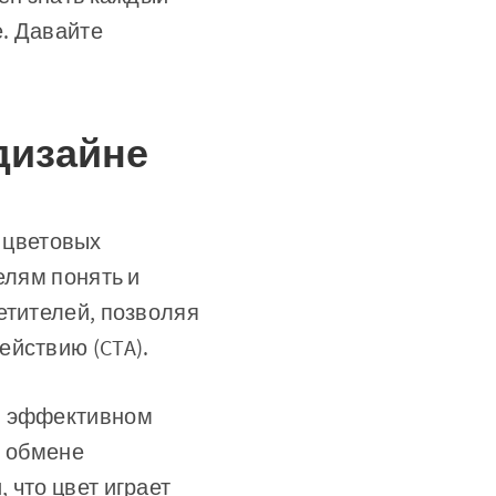
е. Давайте
дизайне
 цветовых
елям понять и
етителей, позволяя
ействию (CTA).
ри эффективном
и обмене
 что цвет играет