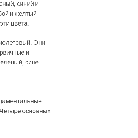
сный, синий и
бой и желтый
эти цвета.
иолетовый. Они
ервичные и
зеленый, сине-
ндаментальные
 Четыре основных