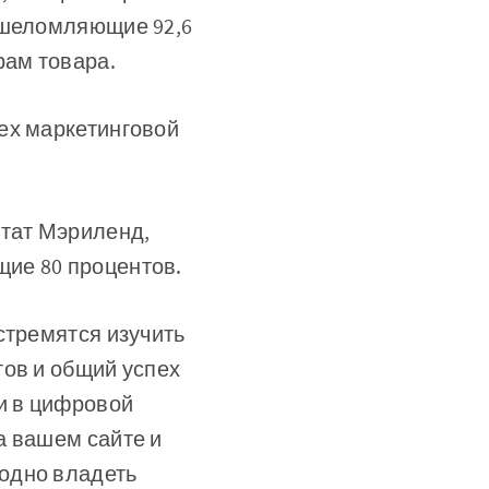
ошеломляющие 92,6
рам товара.
ех маркетинговой
тат Мэриленд,
ие 80 процентов.
стремятся изучить
тов и общий успех
и в цифровой
а вашем сайте и
одно владеть