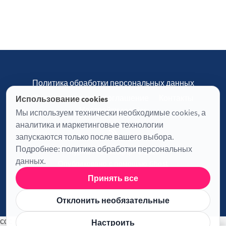
Политика обработки персональных данных
Пользовательское соглашение
Контакты
Использование cookies
Настройки cookies
Мы используем технически необходимые cookies, а
аналитика и маркетинговые технологии
запускаются только после вашего выбора.
Подробнее:
политика обработки персональных
Журнал «Отинофф» © 2026
данных
.
Опубликовано с помощью
Ghost
Принять все
Информация о лицензии JavaScript
Отклонить необязательные
ссс
Настроить