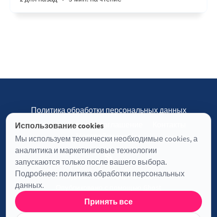
Политика обработки персональных данных
Пользовательское соглашение
Контакты
Использование cookies
Настройки cookies
Мы используем технически необходимые cookies, а
аналитика и маркетинговые технологии
запускаются только после вашего выбора.
Подробнее:
политика обработки персональных
Журнал «Отинофф» © 2026
данных
.
Опубликовано с помощью
Ghost
Принять все
Информация о лицензии JavaScript