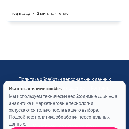
год назад
•
2 мин. на чтение
Политика обработки персональных данных
Пользовательское соглашение
Контакты
Использование cookies
Настройки cookies
Мы используем технически необходимые cookies, а
аналитика и маркетинговые технологии
запускаются только после вашего выбора.
Подробнее:
политика обработки персональных
Журнал «Отинофф» © 2026
данных
.
Опубликовано с помощью
Ghost