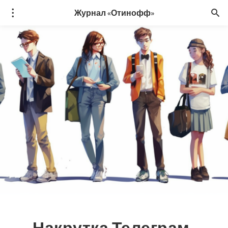
Журнал «Отинофф»