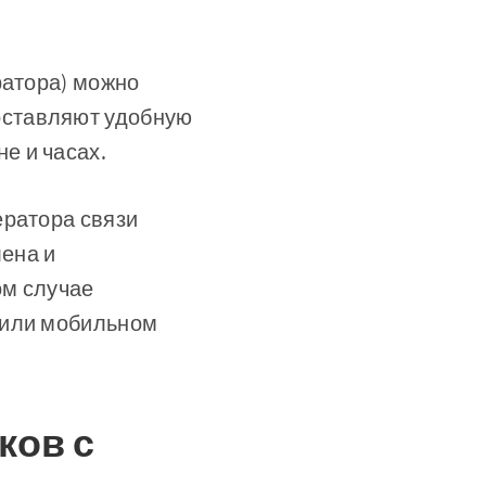
ратора) можно
оставляют удобную
е и часах.
ератора связи
лена и
ом случае
 или мобильном
ков с