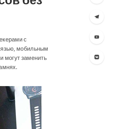
сов без
екерами с
вязью, мобильным
и могут заменить
амнях.