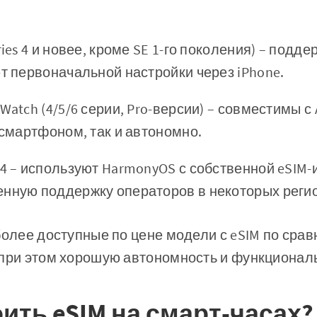
ries 4 и новее, кроме SE 1-го поколения) – подд
ют первоначальной настройки через iPhone.
Watch (4/5/6 серии, Pro-версии) – совместимы с
о смартфоном, так и автономно.
/4 – используют HarmonyOS с собственной eSIM-
енную поддержку операторов в некоторых реги
более доступные по цене модели с eSIM по срав
 при этом хорошую автономность и функционал
ить eSIM на смарт-часах?