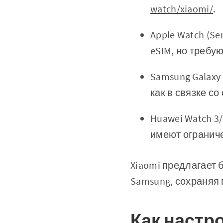
watch/xiaomi/
.
Apple Watch (Se
eSIM, но требу
Samsung Galaxy 
как в связке с
Huawei Watch 3
имеют огранич
Xiaomi предлагает 
Samsung, сохраняя
Как настро