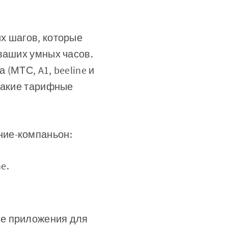
х шагов, которые
ваших умных часов.
(МТС, A1, beeline и
 какие тарифные
ние-компаньон:
e.
ные приложения для