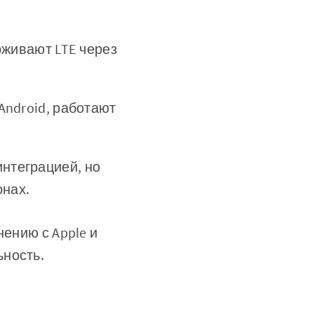
ерживают LTE через
 Android, работают
интеграцией, но
онах.
нению с Apple и
ьность.