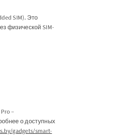
ded SIM). Это
ез физической SIM-
Pro –
робнее о доступных
s.by/gadgets/smart-