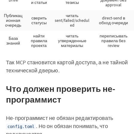
Drive
документ без
и статьи
тезисы
approval
Публикац
читать
сверить
direct-send в
ионная
sent/failed/schedul
статусы
обход очереди
очередь
ed
найти
читать
переписывать
База
правила
утвержденные
правила без
знаний
проекта
материалы
review
Так MCP становится картой доступа, а не тайной
технической дверью.
Что должен проверить не-
программист
Не-программист не обязан редактировать
. Но он обязан понимать, что
config.toml