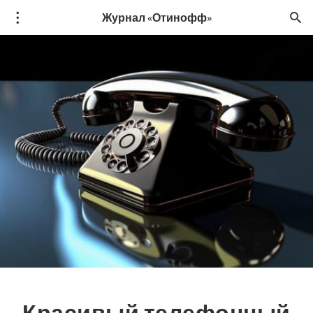
Журнал «Отинофф»