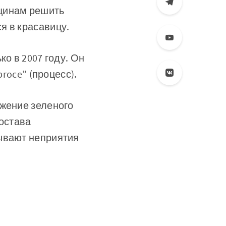
нщинам решить
я в красавицу.
о в 2007 году. Он
roce” (процесс).
ажение зеленого
состава
зывают неприятия