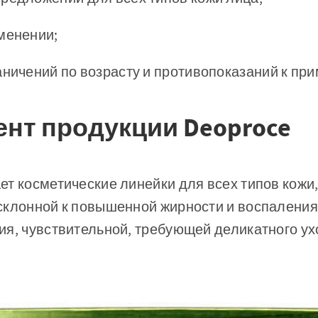
менении;
аничений по возрасту и противопоказаний к пр
нт продукции Deoproce
т косметические линейки для всех типов кожи, 
склонной к повышенной жирности и воспаления
я, чувствительной, требующей деликатного ух