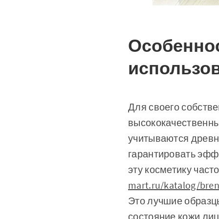
Особеннос
использо
Для своего собств
высококачественны
учитываются древн
гарантировать эффе
эту косметику част
mart.ru/katalog/bre
Это лучшие образц
состояние кожи лиц