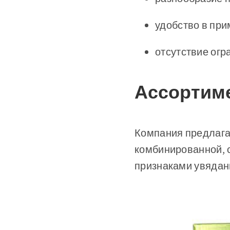
удобство в при
отсутствие огр
Ассортиме
Компания предлагае
комбинированной, 
признаками увядани