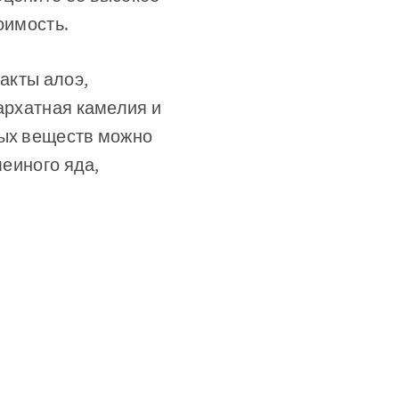
оимость.
ракты алоэ,
бархатная камелия и
ных веществ можно
меиного яда,