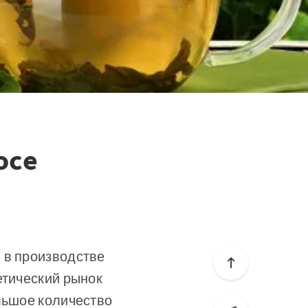
oce
 в производстве
етический рынок
льшое количество