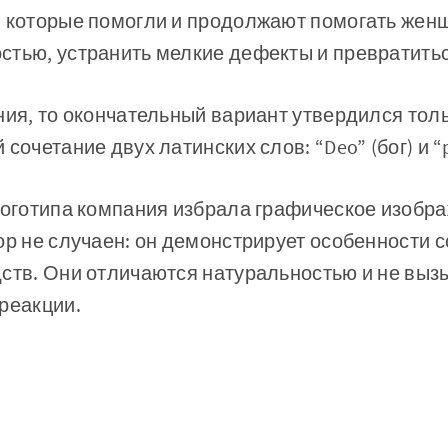
, которые помогли и продолжают помогать же
тью, устранить мелкие дефекты и превратитьс
ния, то окончательный вариант утвердился тольк
сочетание двух латинских слов: “Deo” (бог) и “p
логотипа компания избрала графическое изобр
ор не случаен: он демонстрирует особенности 
дств. Они отличаются натуральностью и не вы
реакции.