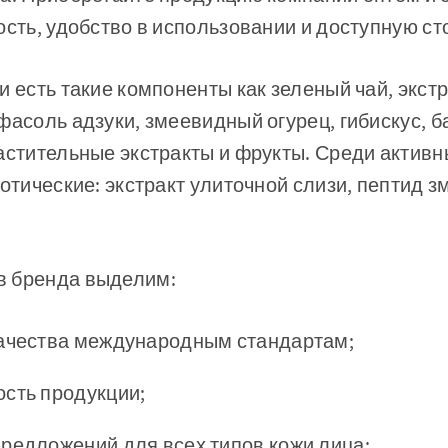
ость, удобство в использовании и доступную ст
и есть такие компоненты как зеленый чай, экст
фасоль адзуки, змеевидный огурец, гибискус, 
астительные экстракты и фрукты. Среди актив
зотические: экстракт улиточной слизи, пептид з
в бренда выделим:
качества международным стандартам;
сть продукции;
редложений для всех типов кожи лица;