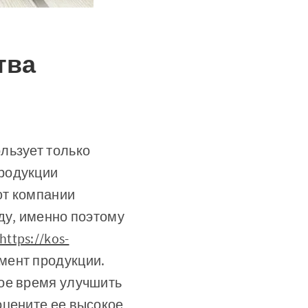
тва
льзует только
родукции
ют компании
ду, именно поэтому
https://kos-
мент продукции.
кое время улучшить
оцените ее высокое