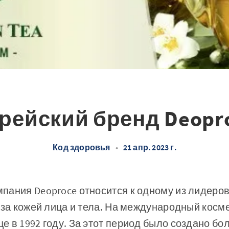
рейский бренд Deopr
Код здоровья
•
21 апр. 2023 г.
пания Deoproce относится к одному из лидеров
 за кожей лица и тела. На международный косм
 в 1992 году. За этот период было создано бо