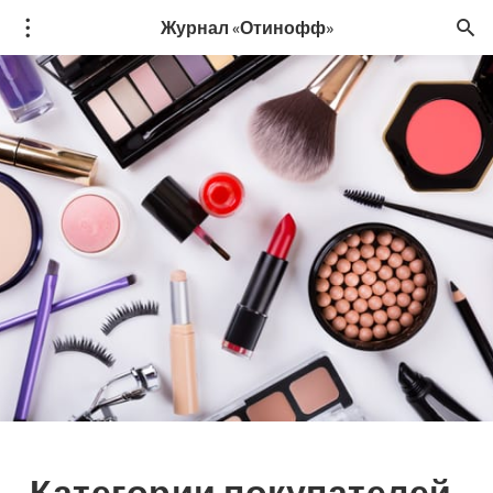
Журнал «Отинофф»