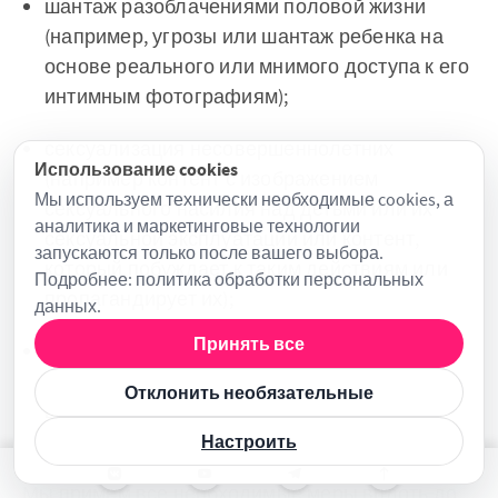
шантаж разоблачениями половой жизни
(например, угрозы или шантаж ребенка на
основе реального или мнимого доступа к его
интимным фотографиям);
сексуализация несовершеннолетних
Использование cookies
(например контент с изображением
Мы используем технически необходимые cookies, а
сексуального насилия над детьми или их
аналитика и маркетинговые технологии
сексуальной эксплуатации или контент,
запускаются только после вашего выбора.
который побуждает к таким действиям или
Подробнее:
политика обработки персональных
пропагандирует их);
данных
.
Принять все
торговля детьми (например, приглашение и
вовлечение ребенка в деятельность,
Отклонить необязательные
ведущую к его дальнейшей коммерческой
сексуальной эксплуатации).
Настроить
Мы примем все необходимые меры вплоть до