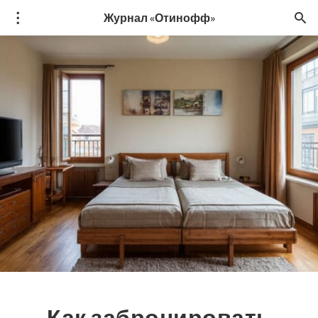
Журнал «Отинофф»