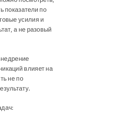
ь показатели по
говые усилия и
тат, а не разовый
 внедрение
никаций влияет на
ть не по
езультату.
адач: