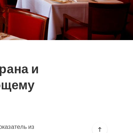
орана и
ющему
оказатель из