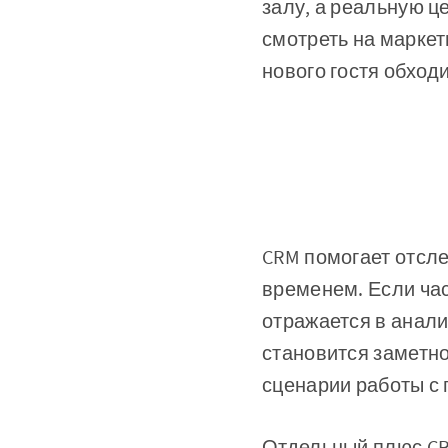
залу, а реальную ц
смотреть на маркет
нового гостя обход
CRM помогает отсле
временем. Если час
отражается в анал
становится заметно
сценарии работы с 
Отдельный плюс CRM