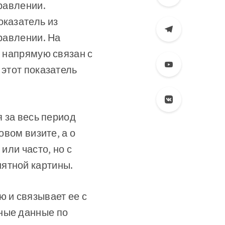
правлении.
оказатель из
правлении. На
й напрямую связан с
 этот показатель
я за весь период
овом визите, а о
или часто, но с
ятной картины.
ю и связывает ее с
нные данные по