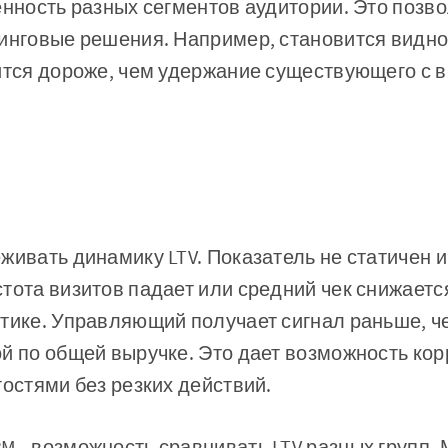
енность разных сегментов аудитории. Это позв
инговые решения. Например, становится видно
ится дороже, чем удержание существующего с в
живать динамику LTV. Показатель не статичен и
тота визитов падает или средний чек снижается
итике. Управляющий получает сигнал раньше, 
й по общей выручке. Это дает возможность ко
гостями без резких действий.
 - возможность сравнивать LTV разных групп.