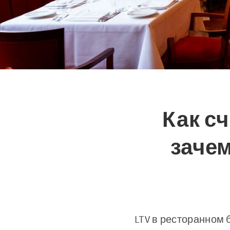
Как сч
заче
LTV в ресторанном 