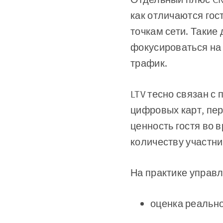
как отличаются гос
точкам сети. Таки
фокусироваться на 
трафик.
LTV тесно связан с
цифровых карт, пе
ценность гостя во 
количеству участни
На практике управ
оценка реально