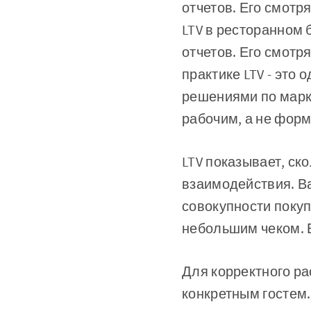
отчетов. Его смотр
LTV в ресторанном 
отчетов. Его смотр
практике LTV - это
решениями по марке
рабочим, а не фор
LTV показывает, ск
взаимодействия. Важ
совокупности покупо
небольшим чеком. 
Для корректного ра
конкретным гостем