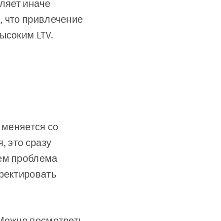
оляет иначе
, что привлечение
ысоким LTV.
 меняется со
, это сразу
чем проблема
рректировать
 Можно посмотреть,