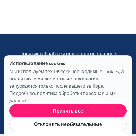
Политика обработки персональных данных
Пользовательское соглашение
Контакты
Использование cookies
Настройки cookies
Мы используем технически необходимые cookies, а
аналитика и маркетинговые технологии
запускаются только после вашего выбора.
Подробнее:
политика обработки персональных
Журнал «Отинофф» © 2026
данных
.
Опубликовано с помощью
Ghost
Принять все
Информация о лицензии JavaScript
Отклонить необязательные