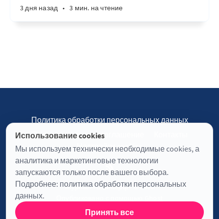
3 дня назад
•
3 мин. на чтение
Политика обработки персональных данных
Пользовательское соглашение
Контакты
Использование cookies
Настройки cookies
Мы используем технически необходимые cookies, а
аналитика и маркетинговые технологии
запускаются только после вашего выбора.
Подробнее:
политика обработки персональных
Журнал «Отинофф» © 2026
данных
.
Опубликовано с помощью
Ghost
Принять все