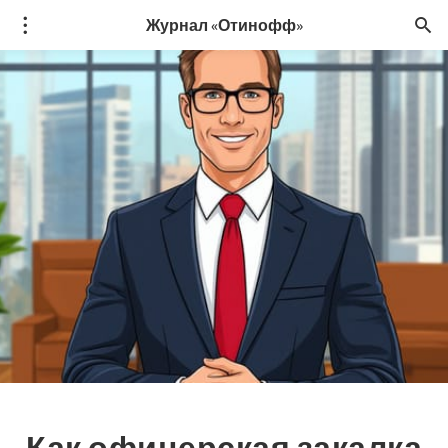
Журнал «Отинофф»