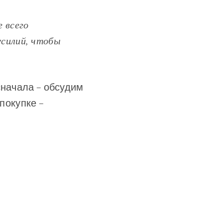
е всего
усилий, чтобы
сначала – обсудим
 покупке –