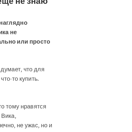
ещё не знаю
 наглядно
ика не
ально или просто
 думает, что для
что-то купить.
то тому нравятся
 Вика,
ечно, не ужас, но и