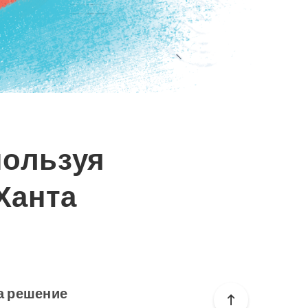
пользуя
Ханта
 а решение