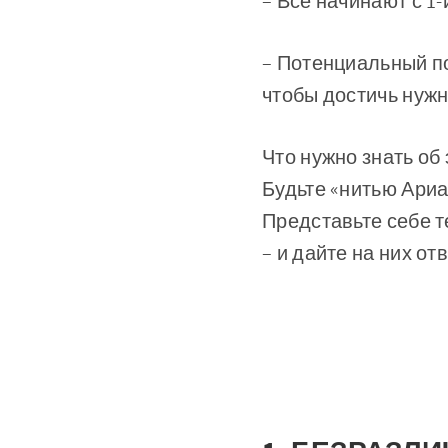
– Все начинают с 1-
– Потенциальный по
чтобы достичь нужн
Что нужно знать об
Будьте «нитью Ариа
Представьте себе т
– и дайте на них от