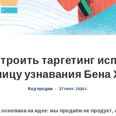
строить таргетинг ис
ницу узнавания Бена 
Код продаж
•
27 сент. 2020 г.
 основана на идее: мы продаём не продукт,