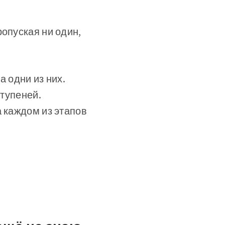
ропуская ни один,
а одни из них.
ступеней.
а каждом из этапов