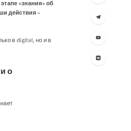
этапе «знания» об
ши действия –
о в digital, но и в
и о
знает