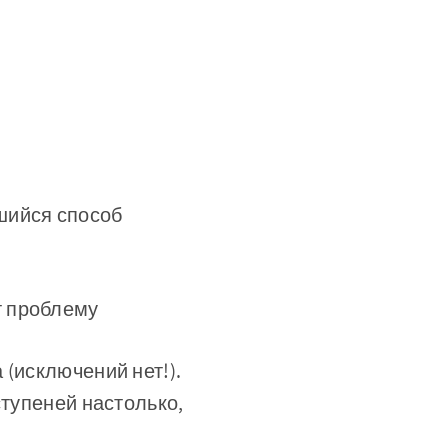
шийся способ
т проблему
 (исключений нет!).
ступеней настолько,