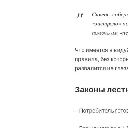
Совет
: собер
«застряло» п
помочь им «п
Что имеется в виду
правила, без которы
развалится на глаз
Законы лест
– Потребитель готов