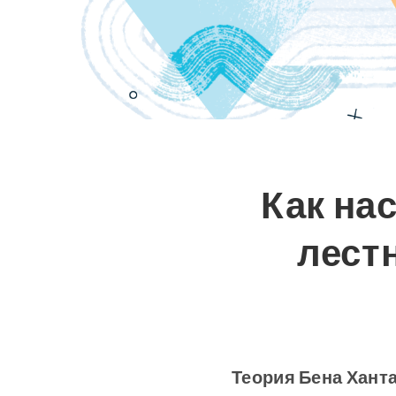
Как на
лест
Теория Бена Ханта