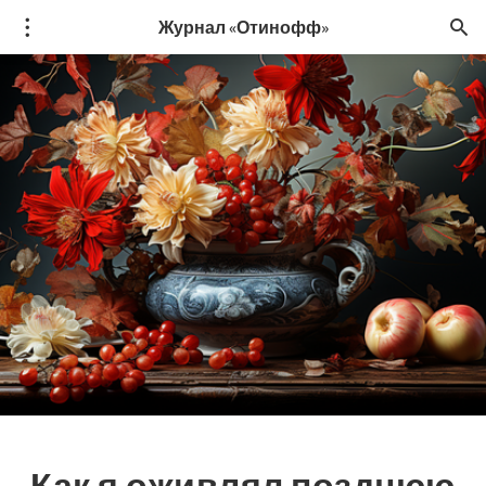
Журнал «Отинофф»