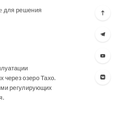
de для решения
плуатации
 через озеро Тахо.
семи регулирующих
я.