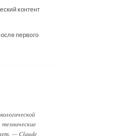
еский контент
после первого
кологической
е технические
лет. — Claude