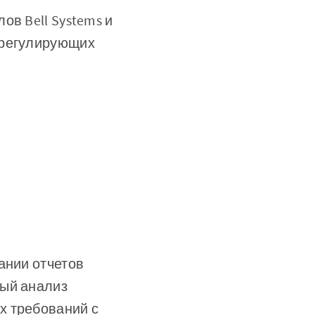
в Bell Systems и
 регулирующих
ании отчетов
ный анализ
х требований с