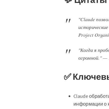
"Claude позво
исторические 
Project Organi
"Когда я проб
огромной." — 
✅ Ключев
Claude обработ
информации о 