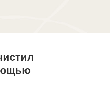
очистил
омощью