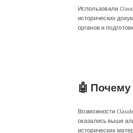
Использовали Claud
исторических доку
органов и подготов
🤖 Почему 
Возможности Claude
оказались выше ал
исторических мате