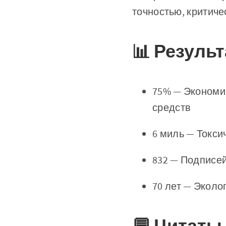
точностью, критич
📊 Резуль
75% — Экономия
средств
6 миль — Токси
832 — Подписе
70 лет — Экол
💬 Цитаты